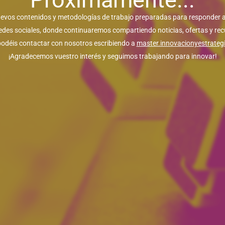
vos contenidos y metodologías de trabajo preparadas para responder a
edes sociales, donde continuaremos compartiendo noticias, ofertas y r
odéis contactar con nosotros escribiendo a
master.innovacionyestrate
¡Agradecemos vuestro interés y seguimos trabajando para innovar!