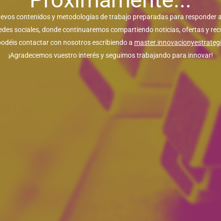
vos contenidos y metodologías de trabajo preparadas para responder a
edes sociales, donde continuaremos compartiendo noticias, ofertas y r
odéis contactar con nosotros escribiendo a
master.innovacionyestrate
¡Agradecemos vuestro interés y seguimos trabajando para innovar!